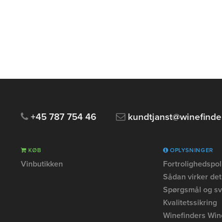
+45 787 754 46
kundtjanst@winefinde
KØB
OPLYSNINGER
Vinbutikken
Fortrolighedspoli
Sådan virker det
Spørgsmål og sv
Kvalitetssikring
Winefinders Wi