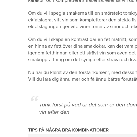
karaktär och komplettera smakerna, eller så vill d
Om du vill spegla smakerna till en smörstekt torskry
ekfatslagrat vitt vin som kompletterar den stekta f
ekfatslagringen ger vita viner toner av smör och eke
Om du vill skapa en kontrast där en fet maträtt, s
en hinna av fett över dina smaklökar, kan det vara 
igenom fetthinnan eller ett strävt vin som även det b
smakuppfattning om det syrliga eller sträva och kvar
Nu har du klarat av den första "kursen", med dessa f
Vill du lära dig ännu mer och få ännu bättre förutsät
Tänk först på vad är det som är den dom
vin efter den
TIPS PÅ NÅGRA BRA KOMBINATIONER