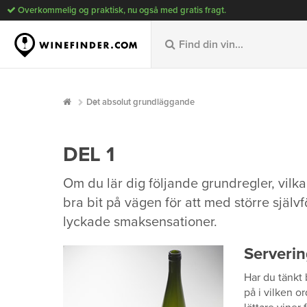
Overkommelig og praktisk, nu også med gratis fragt.
Det absolut grundläggande
DEL 1
Om du lär dig följande grundregler, vilk
bra bit på vägen för att med större själv
lyckade smaksensationer.
Serveri
Har du tänkt 
på i vilken o