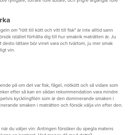
före fylligare, torrare före sötare, och yngre årgångar före
rka
ln om "rött till kött och vitt till fisk" är inte alltid sann
rsök istället förhålla dig till hur smakrik maträtten är. Ju
tt desto lättare bör vinet vara och tvärtom, ju mer smak
igt vin.
nde på om det var fisk, fågel, nötkött och så vidare som
änker efter så kan en sådan rekommendation vara mindre
empelvis kycklingfilén som är den dominerande smaken i
inerande smaken i maträtten och försök välja vin efter den.
iv när du väljer vin: Antingen försöker du spegla matens