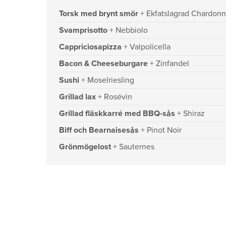
Torsk med brynt smör
+ Ekfatslagrad Chardon
Svamprisotto
+ Nebbiolo
Cappriciosapizza
+ Valpolicella
Bacon & Cheeseburgare
+ Zinfandel
Sushi
+ Moselriesling
Grillad lax
+ Rosévin
Grillad fläskkarré med BBQ-sås
+ Shiraz
Biff och Bearnaisesås
+ Pinot Noir
Grönmögelost
+ Sauternes