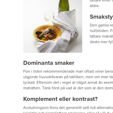
lättare viner 
äldre.
Smaksty
Den gamla rege
nuförtiden. Fö
lättare maträ
desto mer fyll
Dominanta smaker
Förr i tiden rekommenderade man oftast viner beroe
utgjorde huvudråvaran på tallriken, men om man t
lyckad. Eftersom det i regel är något annat än ex
maträtten. Tänk först på vad är det som är den dom
Komplement eller kontrast?
Avslutningsvis finns det generellt sett två alternat