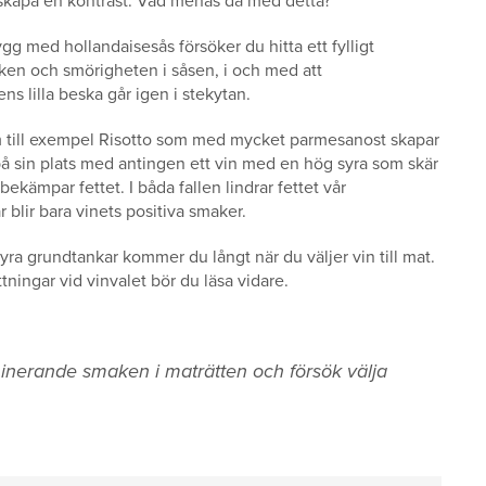
u skapa en kontrast. Vad menas då med detta?
gg med hollandaisesås försöker du hitta ett fylligt
isken och smörigheten i såsen, i och med att
ns lilla beska går igen i stekytan.
om till exempel Risotto som med mycket parmesanost skapar
på sin plats med antingen ett vin med en hög syra som skär
ekämpar fettet. I båda fallen lindrar fettet vår
 blir bara vinets positiva smaker.
yra grundtankar kommer du långt när du väljer vin till mat.
tningar vid vinvalet bör du läsa vidare.
inerande smaken i maträtten och försök välja