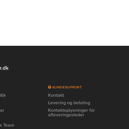
r.dk
KUNDESUPPORT
tik
Kontakt
Levering og betaling
ar
Kontaktoplysninger for
afleveringssteder
ne Team