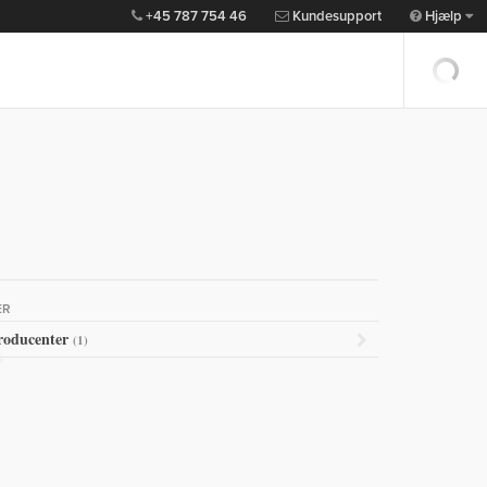
+45 787 754 46
Kundesupport
Hjælp
ER
roducenter
(1)