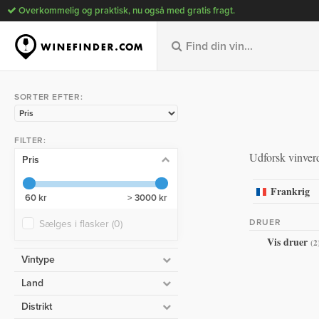
Overkommelig og praktisk, nu også med gratis fragt.
SORTER EFTER:
FILTER:
Udforsk vinverd
Pris
Frankrig
60 kr
> 3000 kr
DRUER
Sælges i flasker
(0)
Vis druer
(2
Vintype
Land
Distrikt