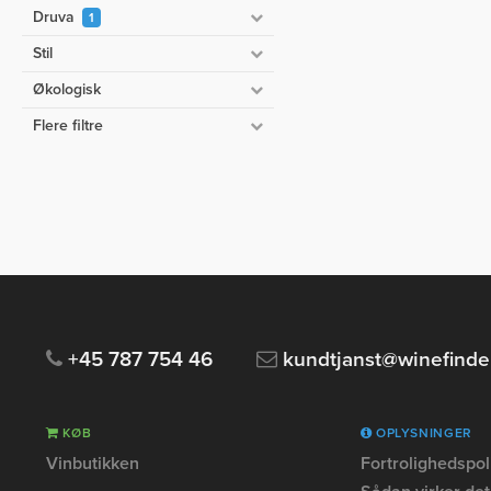
Druva
1
Stil
Økologisk
Flere filtre
+45 787 754 46
kundtjanst@winefinde
KØB
OPLYSNINGER
Vinbutikken
Fortrolighedspoli