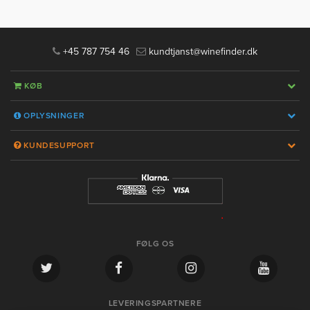
+45 787 754 46
kundtjanst@winefinder.dk
KØB
OPLYSNINGER
KUNDESUPPORT
FØLG OS
LEVERINGSPARTNERE