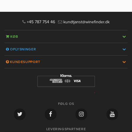
+45 787 754 46
kundtjanst@winefinder.dk
KØB
OPLYSNINGER
KUNDESUPPORT
FØLG OS
LEVERINGSPARTNERE