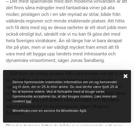
– Det mest spännande med den moderna vinvärlden är att
det finns såna mängder med fantastiska viner på alla
nivåer, prislägen och i en sån myriad av stilar, både från
välkända regioner och minde etablerade platser. Att hitta
och få dela med sig av dessa rariteter är ett stort jobb men
också otroligt kul, särskilt när vi nu kan få göra det med
hela Sveriges vinälskare. Än så länge har vi bara skrapat
lite på ytan, men vi ser väldigt mycket fram emot att få
vara med att bygga upp landets mest intressanta och
dynamiska vinsortiment, säger Jonas Sandberg.
– Det finns en tydlig önskan från våra kunder om att vi ska
få ett bättre och bredare sortiment som också är lite
Denne hjemmeside indeholder information om vin og henvender
spetsigare. Att vi ska våga gå utanför vår ”comfort zone"
sig til dem, der er 25 år eller ældre. Du skal derfor være fyldt 25 år
for at komme videre. Ved at fortsætte med at bruge vores
och ta in producenter som vi kanske int riktigt vågat satsa
hjemmeside accepterer du, at der bruges cookies. Læs mere om
på innan. Vi ska helt enkelt vara Sveriges och Nordens
cookies
her
bästa onlinebutik för kvalitetsviner, säger Magnus
Winefinder.com en service fra Winefinder ApS.
Ericsson.
Bland nyheterna hittar du både nya spännande och mer
klassiska producenter som Meo Camuzet, Egly Ouriet,