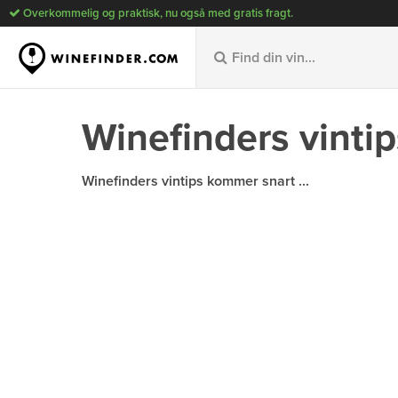
Overkommelig og praktisk, nu også med gratis fragt.
Winefinders vintip
Winefinders vintips kommer snart ...