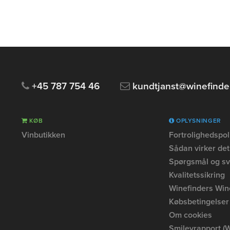
+45 787 754 46
kundtjanst@winefinde
KØB
OPLYSNINGER
Vinbutikken
Fortrolighedspoli
Sådan virker det
Spørgsmål og sv
Kvalitetssikring
Winefinders Wi
Købsbetingelser
Om cookies
Smileyrapport (