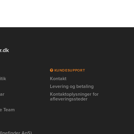
r.dk
KUNDESUPPORT
tik
Kontakt
Levering og betaling
ar
Kontaktoplysninger for
afleveringssteder
ne Team
Winefinder ApS)